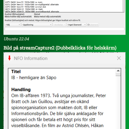
Ubuntu 22.04
Bild på streamCapture2 (Dubbelklicka för helskärm)