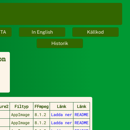
ETA
In English
Källkod
Historik
ion
ure2
Filtyp
FFmpeg
Länk
Länk
AppImage
8.1.2
Ladda ner
README
AppImage
8.1.2
Ladda ner
README