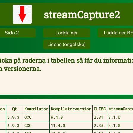
streamCapture2
Sida 2
Ladda ner
Ladda ner B
Licens (engelska)
icka på raderna i tabellen så får du informat
 versionerna.
hon
Qt
Kompilator
Kompilatorversion
GLIBC
streamCapt
+
6.9.3
GCC
9.4.0
2.31
3.1.0
+
6.9.3
GCC
11.4.0
2.35
3.1.0