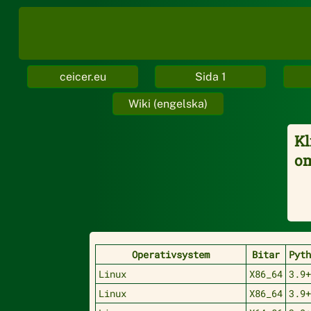
ceicer.eu
Sida 1
Wiki (engelska)
Kl
om
Operativsystem
Bitar
Pyt
Linux
X86_64
3.9
Linux
X86_64
3.9