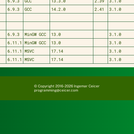
+
6.9.3
GCC
13.3.0
2.39
3.1.0
+
6.9.3
GCC
14.2.0
2.41
3.1.0
2
6.9.3
MinGW GCC
13.0
3.1.0
2
6.11.1
MinGW GCC
13.0
3.1.0
2
6.11.1
MSVC
17.14
3.1.0
2
6.11.1
MSVC
17.14
3.1.0
© Copyright 2016-2026 Ingemar Ceicer
programming@ceicer.com