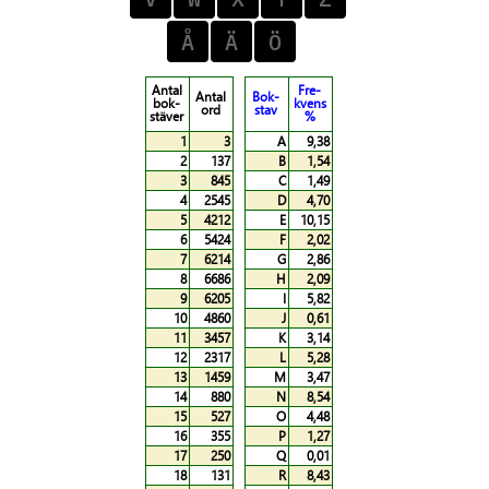
Antal
Fre-
Antal
Bok-
bok-
kvens
ord
stav
stäver
%
1
3
A
9,38
2
137
B
1,54
3
845
C
1,49
4
2545
D
4,70
5
4212
E
10,15
6
5424
F
2,02
7
6214
G
2,86
8
6686
H
2,09
9
6205
I
5,82
10
4860
J
0,61
11
3457
K
3,14
12
2317
L
5,28
13
1459
M
3,47
14
880
N
8,54
15
527
O
4,48
16
355
P
1,27
17
250
Q
0,01
18
131
R
8,43